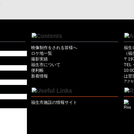
。
映像制作をされる皆様へ
福生
ロケ地一覧
（福
撮影実績
〒19
福生市について
TEL・
便利帳
10:
新着情報
は翌
アクセ
福生市施設の情報サイト