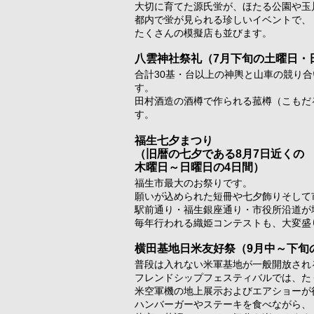
大切に育てた源氏蛍が、ほたる公園や玉
都内で蛍が見られる珍しいイベントで、
たくさんの模擬店も並びます。
八雲神社祭礼
（7月下旬の土曜日・
合計30基・台以上の神輿と山車の競り
す。
田村酒造の酒樽で作られる菰樽（こもだ
す。
福生七夕まつり
（旧暦の七夕である8月7日近くの
木曜日～日曜日の4日間）
福生市最大のお祭りです。
願いが込められた短冊や七夕飾りそして
駅前通り・福生銀座通り・市役所沿道が
毎年行われる織姫コンテストも、大変盛
横田基地日米友好祭
（9月中～下旬
普段は入れない米軍基地が一般開放され
フレンドシップフェスティバルでは、た
米空軍機の地上展示およびエアショーが
ハンバーガーやステーキを食べながら、