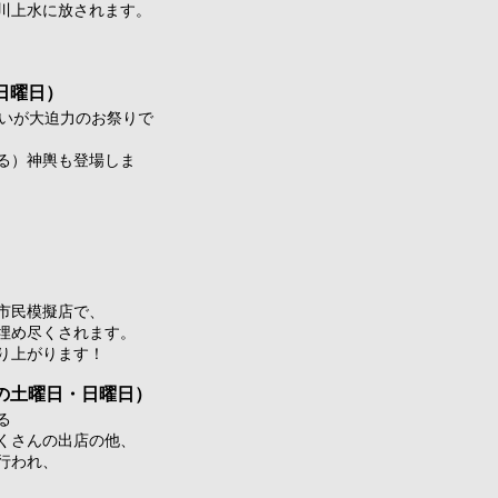
川上水に放されます。
日曜日）
合いが大迫力のお祭りで
る）神輿も登場しま
市民模擬店で、
埋め尽くされます。
り上がります！
の土曜日・日曜日）
る
くさんの出店の他、
行われ、