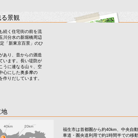
残る景観
も続く住宅街の前を流
玉川分水の新堀橋周辺
選定「新東京百景」のひ
があり、昔からの酒造
ています。長い堤防が
こうに連なる山々、空
中心にした奥多摩の
を作りだしています。
立地
福生市は首都圏から約40km、中央自
車道・圏央道利用で約1時間半での移