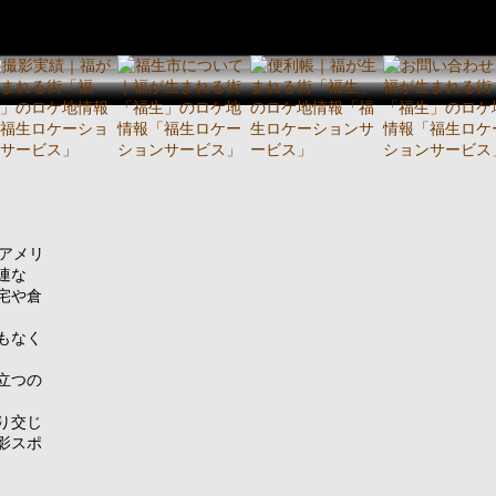
アメリ
連な
宅や倉
もなく
立つの
り交じ
影スポ