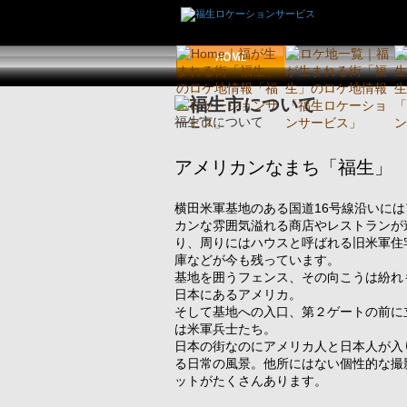
福生市について
アメリカンなまち「福生」
横田米軍基地のある国道16号線沿いには
カンな雰囲気溢れる商店やレストランが
り、周りにはハウスと呼ばれる旧米軍住
庫などが今も残っています。
基地を囲うフェンス、その向こうは紛れ
日本にあるアメリカ。
そして基地への入口、第２ゲートの前に
は米軍兵士たち。
日本の街なのにアメリカ人と日本人が入
る日常の風景。他所にはない個性的な撮
ットがたくさんあります。