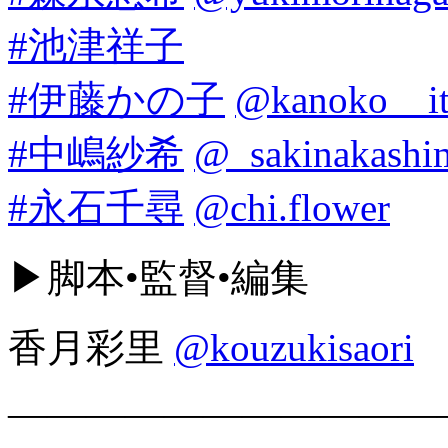
#池津祥子
#伊藤かの子
@kanoko__i
#中嶋紗希
@_sakinakashi
#永石千尋
@chi.flower
▶︎脚本•監督•編集
香月彩里
@kouzukisaori
———————————