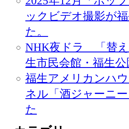
2025年12月「ポッ
ックビデオ撮影が福
た。
NHK夜ドラ 「替
生市民会館・福生公
福生アメリカンハウ
ネル「酒ジャーニー
た