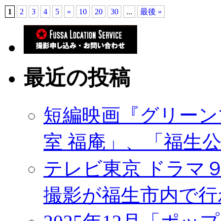
1
2
3
4
5
»
10
20
30
...
最後 »
最近の投稿
短編映画『グリーン
室 福庵」、「福生
テレビ東京 ドラマ
撮影が福生市内で行