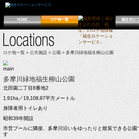
ロケ地一覧
>
公共施設
>
公園
> 多摩川緑地福生柳山公園
多摩川緑地福生柳山公園
北田園二丁目8番地2
1.91ha／19,108.87平方メートル
身障者用トイレあり
昭和39年開設
市営プールに隣接、多摩川沿いをゆったりと散策できる公園
す