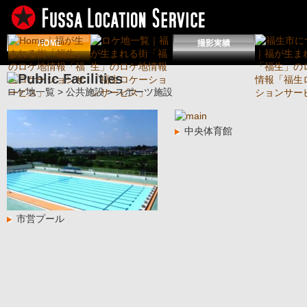
ロケ地一覧
>
公共施設
> スポーツ施設
中央体育館
市営プール