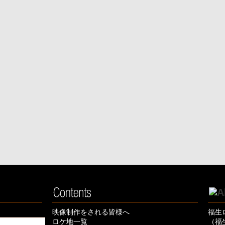
映像制作をされる皆様へ
福生
ロケ地一覧
（福