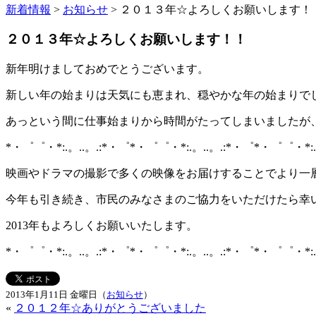
新着情報
>
お知らせ
> ２０１３年☆よろしくお願いします！
２０１３年☆よろしくお願いします！！
新年明けましておめでとうございます。
新しい年の始まりは天気にも恵まれ、穏やかな年の始まりで
あっという間に仕事始まりから時間がたってしまいましたが
*・゜゜・*:.。..。.:*・゜*・゜゜・*:.。..。.:*・゜*・゜゜・*:.
映画やドラマの撮影で多くの映像をお届けすることでより一
今年も引き続き、市民のみなさまのご協力をいただけたら幸
2013年もよろしくお願いいたします。
*・゜゜・*:.。..。.:*・゜*・゜゜・*:.。..。.:*・゜*・゜゜・*:.
2013年1月11日 金曜日（
お知らせ
）
«
２０１２年☆ありがとうございました