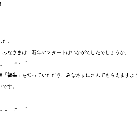
！
した。
、みなさまは、新年のスタートはいかがでしたでしょうか。
。..。.:*・゜
層
「福生」
を知っていただき、みなさまに喜んでもらえますよ
いです。
。..。.:*・゜