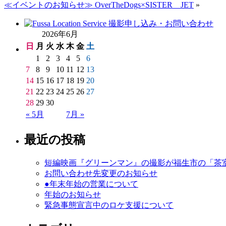
≪イベントのお知らせ≫ OverTheDogs×SISTER JET
»
2026年6月
日
月
火
水
木
金
土
1
2
3
4
5
6
7
8
9
10
11
12
13
14
15
16
17
18
19
20
21
22
23
24
25
26
27
28
29
30
« 5月
7月 »
最近の投稿
短編映画『グリーンマン』の撮影が福生市の「茶
お問い合わせ先変更のお知らせ
●年末年始の営業について
年始のお知らせ
緊急事態宣言中のロケ支援について