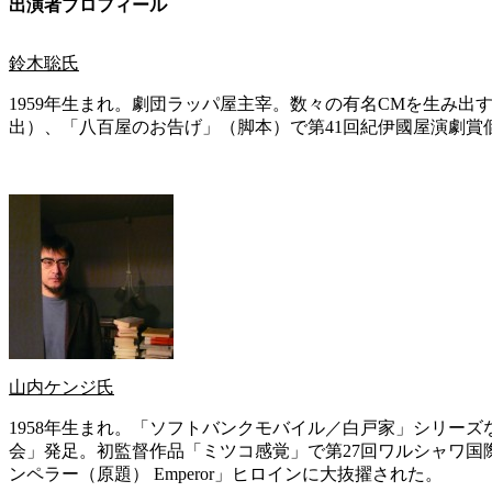
出演者プロフィール
鈴木聡氏
1959年生まれ。劇団ラッパ屋主宰。数々の有名CMを生み
出）、「八百屋のお告げ」（脚本）で第41回紀伊國屋演劇賞個
山内ケンジ氏
1958年生まれ。「ソフトバンクモバイル／白戸家」シリーズ
会」発足。初監督作品「ミツコ感覚」で第27回ワルシャワ
ンペラー（原題） Emperor」ヒロインに大抜擢された。