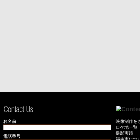
お名前
映像制作を
ロケ地一覧
撮影実績
電話番号
福生市につ