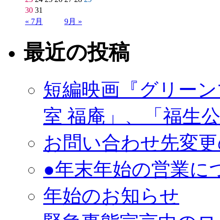
30
31
« 7月
9月 »
最近の投稿
短編映画『グリーン
室 福庵」、「福生
お問い合わせ先変更
●年末年始の営業に
年始のお知らせ