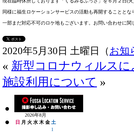
現在臨時休所しております「くるみるふっさ」を６月２日(火
同様に福生ロケーションサービスの活動も再開することとな
一部まだ対応不可のロケ地もございます。お問い合わせに関
2020年5月30日 土曜日（
お知
«
新型コロナウィルスに
施設利用について
»
2026年8月
日
月
火
水
木
金
土
1