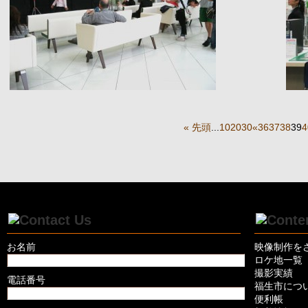
« 先頭
...
10
20
30
«
36
37
38
39
4
お名前
映像制作を
ロケ地一覧
撮影実績
電話番号
福生市につ
便利帳