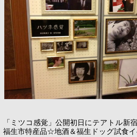
「ミツコ感覚」公開初日にテアトル新
福生市特産品☆地酒＆福生ドッグ試食