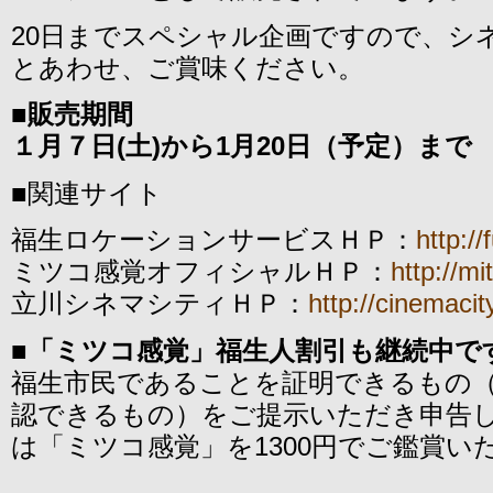
20日までスペシャル企画ですので、シ
とあわせ、ご賞味ください。
■
販売期間
１月７日
(
土
)
から
1
月
20
日（予定）まで
■関連サイト
福生ロケーションサービスＨＰ：
http:/
ミツコ感覚オフィシャルＨＰ：
http://m
立川シネマシティＨＰ：
http://cinemacity
■「ミツコ感覚」福生人割引も継続中で
福生市民であることを証明できるもの
認できるもの）をご提示いただき申告
は「ミツコ感覚」を1300円でご鑑賞い