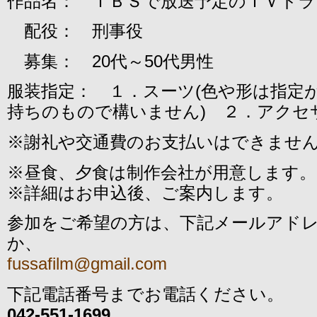
作品名： ＴＢＳで放送予定のＴＶドラ
配役： 刑事役
募集： 20代～50代男性
服装指定： １．スーツ(色や形は指定
持ちのもので構いません) ２．アクセ
※謝礼や交通費のお支払いはできませ
※昼食、夕食は制作会社が用意します。
※
詳細はお申込後、ご案内します。
参加をご希望の方は、下記メールアド
か、
fussafilm@gmail.com
下記電話番号までお電話ください。
042-551-1699