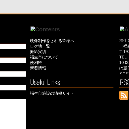
映像制作をされる皆様へ
福生
ロケ地一覧
（福
撮影実績
〒19
福生市について
TEL・
便利帳
10:
新着情報
は翌
アクセ
福生市施設の情報サイト