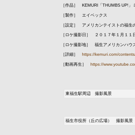
［作品］ KEMURI「THUMBS UP
［製作］ エイベックス
［設定］ アメリカンテイストの福生
［ロケ撮影日］ ２０１７年１月１１
［ロケ撮影地］ 福生アメリカンハウ
［詳細］
https://kemuri.com/content
［動画再生］
https://www.youtube.c
東福生駅周辺 撮影風景
福生市役所（丘の広場） 撮影風景