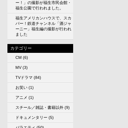
ー！」の撮影が福生市民会館・
福生公園で行われました。
福生アメリカンハウスで、スカ
パー！鉄道チャンネル「酒ジャ
ーニー」福生編の撮影が行われ
ました
カテゴリー
CM
(6)
MV
(3)
TVドラマ
(84)
お笑い
(1)
アニメ
(1)
スチール／雑誌・書籍以外
(9)
ドキュメンタリー
(5)
バラエティ
(50)