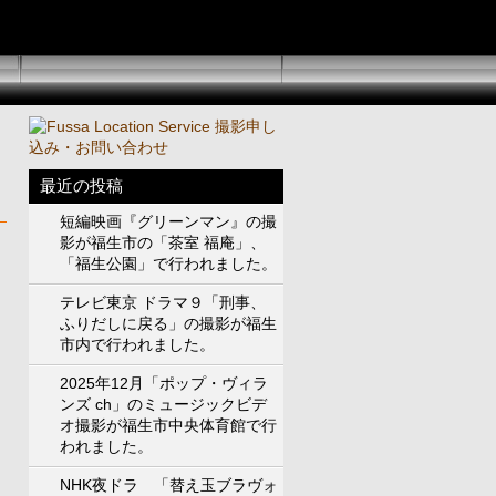
最近の投稿
短編映画『グリーンマン』の撮
影が福生市の「茶室 福庵」、
「福生公園」で行われました。
テレビ東京 ドラマ９「刑事、
ふりだしに戻る」の撮影が福生
市内で行われました。
2025年12月「ポップ・ヴィラ
ンズ ch」のミュージックビデ
オ撮影が福生市中央体育館で行
われました。
NHK夜ドラ 「替え玉ブラヴォ