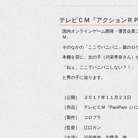
テレビＣＭ『アクションＲ
国内オンラインゲーム開発・運営企業
Ｍ。
そのなかの「ここでパニパニ」篇のロ
本棚を背に、女の子（川栄李奈さん）
「ねぇ、ここでパニパニしない？！」
と男の子に迫ります。
［公開］ ２０１７年１１月２３日
［作品］ テレビＣＭ『PaniPani
［製作］ コロプラ
［監督］ 江口カン
［出演］ 川栄李奈、志尊淳、他