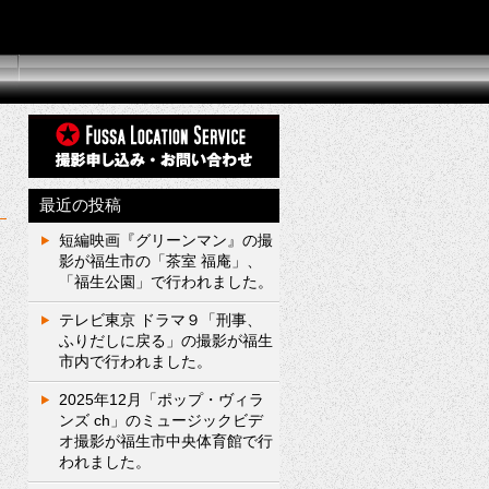
最近の投稿
短編映画『グリーンマン』の撮
影が福生市の「茶室 福庵」、
「福生公園」で行われました。
テレビ東京 ドラマ９「刑事、
ふりだしに戻る」の撮影が福生
市内で行われました。
2025年12月「ポップ・ヴィラ
ンズ ch」のミュージックビデ
オ撮影が福生市中央体育館で行
われました。