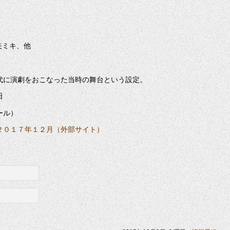
矢ミキ、他
代に演劇をおこなった当時の舞台という設定。
日
ール）
２０１７年１２月（外部サイト）