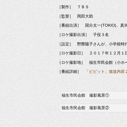
［製作］ ＴＢＳ
［監督］ 岡田大助
［番組出演］ 国分太一(TOKIO)、真
［ロケ撮影出演］ 子役３名
［設定］ 野際陽子さんが、小学校時
［ロケ撮影日］ ２０１７年１２月１
［ロケ撮影地］ 福生市民会館（小ホ
［番組詳細］
「ビビット」放送内容
福生市民会館 撮影風景①
福生市民会館 撮影風景②