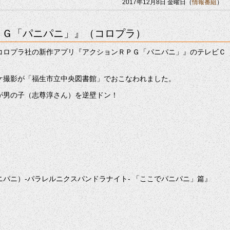
2017年12月8日 金曜日（
情報番組
）
ＰＧ「パニパニ」』（コロプラ）
コロプラ社の新作アプリ『アクションＲＰＧ「パニパニ」』のテレビＣ
ケ撮影が「福生市立中央図書館」でおこなわれました。
が男の子（志尊淳さん）を逆壁ドン！
（パニパニ）-パラレルニクスパンドラナイト- 「ここでパニパニ」篇』