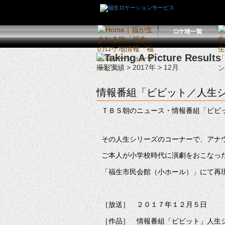
撮影実績
>
2017年
> 12月
情報番組「ビビット／人生
ＴＢＳ朝のニュース・情報番組「ビビ
その人生シリーズのコーナーで、アナ
ご本人が小学校時代に演劇をおこなっ
「福生市民会館（小ホール）」にて再
［放送］ ２０１７年１２月５日
［作品］ 情報番組「ビビット」人生