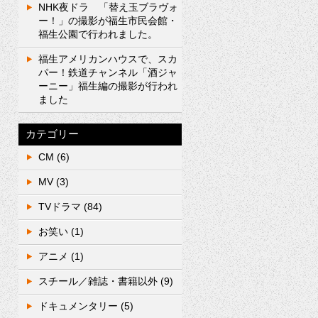
NHK夜ドラ 「替え玉ブラヴォ
ー！」の撮影が福生市民会館・
福生公園で行われました。
福生アメリカンハウスで、スカ
パー！鉄道チャンネル「酒ジャ
ーニー」福生編の撮影が行われ
ました
カテゴリー
CM
(6)
MV
(3)
TVドラマ
(84)
お笑い
(1)
アニメ
(1)
スチール／雑誌・書籍以外
(9)
ドキュメンタリー
(5)