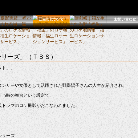
シリーズ」（ＴＢＳ）
ット」。
ウンサーや女優として活躍された野際陽子さんの人生が紹介され、
た当時の舞台という設定で、
現ドラマのロケ撮影がおこなわれました。
シリーズ