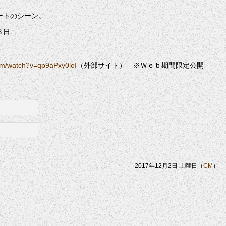
ートのシーン。
３日
om/watch?v=qp9aPxy0loI
（外部サイト） ※Ｗｅｂ期間限定公開
2017年12月2日 土曜日（
CM
）