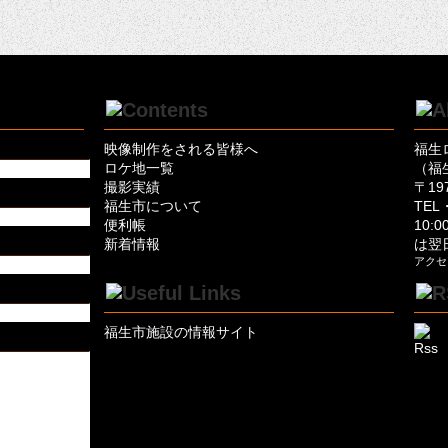
映像制作をされる皆様へ
福生
ロケ地一覧
（福
撮影実績
〒19
福生市について
TEL・
便利帳
10:
新着情報
は翌
アクセ
福生市施設の情報サイト