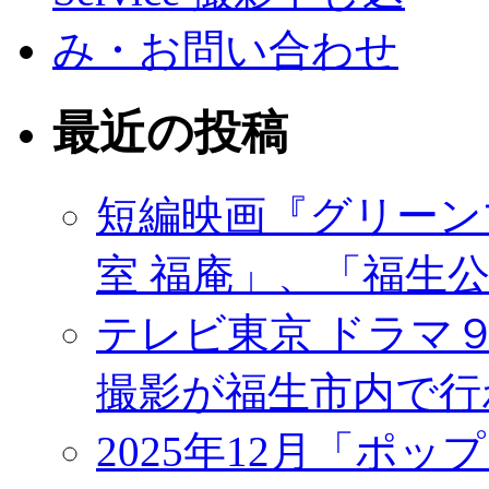
最近の投稿
短編映画『グリーン
室 福庵」、「福生
テレビ東京 ドラマ
撮影が福生市内で行
2025年12月「ポッ