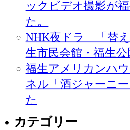
ックビデオ撮影が福
た。
NHK夜ドラ 「替
生市民会館・福生公
福生アメリカンハウ
ネル「酒ジャーニー
た
カテゴリー