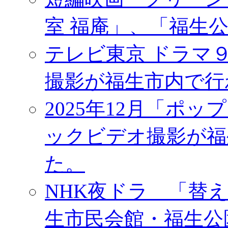
室 福庵」、「福生
テレビ東京 ドラマ
撮影が福生市内で行
2025年12月「ポッ
ックビデオ撮影が福
た。
NHK夜ドラ 「替
生市民会館・福生公