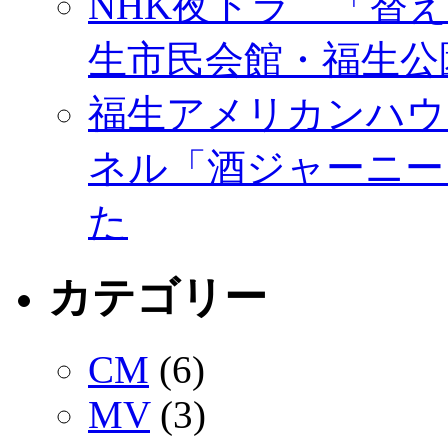
NHK夜ドラ 「替
生市民会館・福生公
福生アメリカンハウ
ネル「酒ジャーニー
た
カテゴリー
CM
(6)
MV
(3)