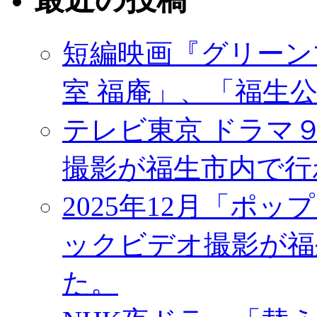
短編映画『グリーン
室 福庵」、「福生
テレビ東京 ドラマ
撮影が福生市内で行
2025年12月「ポッ
ックビデオ撮影が福
た。