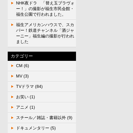
NHK夜ドラ 「替え玉ブラヴォ
ー！」の撮影が福生市民会館・
福生公園で行われました。
福生アメリカンハウスで、スカ
パー！鉄道チャンネル「酒ジャ
ーニー」福生編の撮影が行われ
ました
カテゴリー
CM
(6)
MV
(3)
TVドラマ
(84)
お笑い
(1)
アニメ
(1)
スチール／雑誌・書籍以外
(9)
ドキュメンタリー
(5)