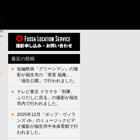
最近の投稿
短編映画『グリーンマン』の撮
影が福生市の「茶室 福庵」、
「福生公園」で行われました。
テレビ東京 ドラマ９「刑事、
ふりだしに戻る」の撮影が福生
市内で行われました。
2025年12月「ポップ・ヴィラ
ンズ ch」のミュージックビデ
オ撮影が福生市中央体育館で行
われました。