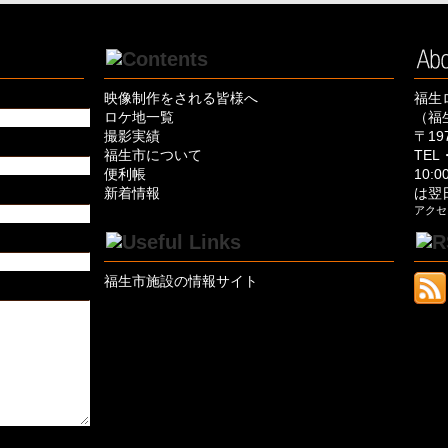
映像制作をされる皆様へ
福生
ロケ地一覧
（福
撮影実績
〒19
福生市について
TEL・
便利帳
10:
新着情報
は翌
アクセ
福生市施設の情報サイト