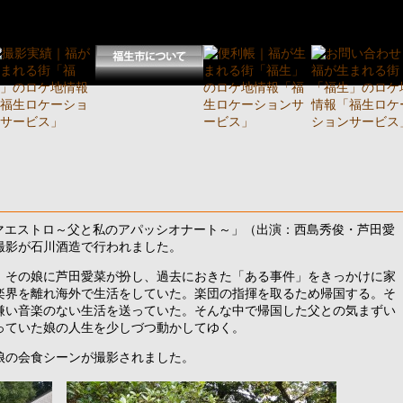
らマエストロ～父と私のアパッシオナート～」（出演：西島秀俊・芦田愛
撮影が石川酒造で行われました。
、その娘に芦田愛菜が扮し、過去におきた「ある事件」をきっかけに家
楽界を離れ海外で生活をしていた。楽団の指揮を取るため帰国する。そ
嫌い音楽のない生活を送っていた。そんな中で帰国した父との気まずい
っていた娘の人生を少しづつ動かしてゆく。
娘の会食シーンが撮影されました。