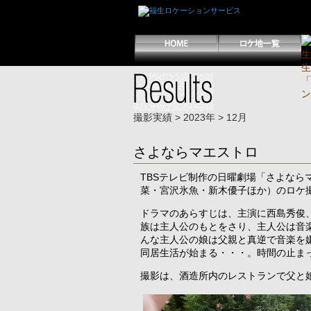
撮影実績
>
2023年
> 12月
さよならマエストロ
TBSテレビ制作の日曜劇場「さよな
菜・宮沢氷魚・新木優子ほか）のロケ
ドラマのあらすじは、主演に西島秀俊
族は主人公のもとをさり、主人公は音
んな主人公の娘は父親と真逆で音楽を
同居生活が始まる・・・。時間の止ま
撮影は、酒造所内のレストランで父と