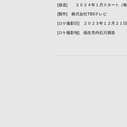
[放送] ２０２４年１月スタート（
[製作] 株式会社TBSテレビ
[ロケ撮影日] ２０２３年１２月２１
[ロケ撮影地] 福生市内石川酒造